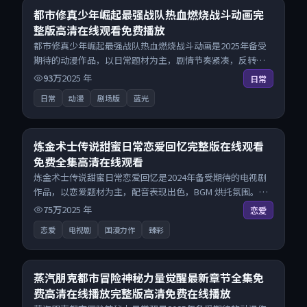
8.8
都市修真少年崛起最强战队热血燃烧战斗动画完
整版高清在线观看免费播放
都市修真少年崛起最强战队热血燃烧战斗动画是2025年备受
期待的动漫作品，以日常题材为主，剧情节奏紧凑，反转不
断。来自日本的优秀动漫作品，搜索精准追剧顺滑，无广告
93万
2025
年
日常
高清电影免费在线观看不打扰。
日常
动漫
剧场版
蓝光
22:00
8.1
炼金术士传说甜蜜日常恋爱回忆完整版在线观看
免费全集高清在线观看
炼金术士传说甜蜜日常恋爱回忆是2024年备受期待的电视剧
作品，以恋爱题材为主，配音表现出色，BGM 烘托氛围。来
自中国香港的优秀电视剧作品，现已开放无广告高清电影免
75万
2025
年
恋爱
费在线观看，一键秒播即点即看。
恋爱
电视剧
国漫力作
臻彩
24:31
9.1
蒸汽朋克都市冒险神秘力量觉醒最新章节全集免
费高清在线播放完整版高清免费在线播放