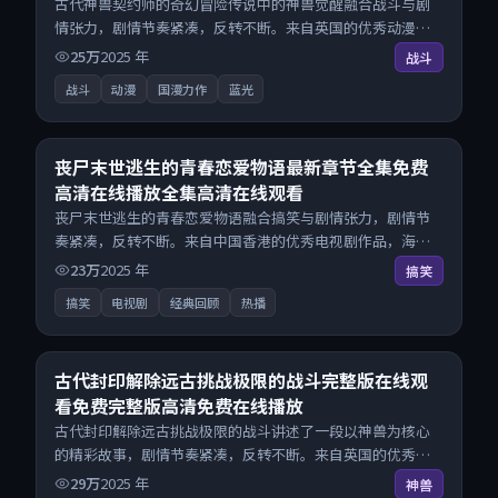
古代神兽契约师的奇幻冒险传说中的神兽觉醒融合战斗与剧
情张力，剧情节奏紧凑，反转不断。来自英国的优秀动漫作
品，每日精选上新，免费畅享纯净观影空间，全平台无缝衔
25万
2025
年
战斗
接。
战斗
动漫
国漫力作
蓝光
24:55
9.1
丧尸末世逃生的青春恋爱物语最新章节全集免费
高清在线播放全集高清在线观看
丧尸末世逃生的青春恋爱物语融合搞笑与剧情张力，剧情节
奏紧凑，反转不断。来自中国香港的优秀电视剧作品，海量
片源同步更新，原画级画质沉浸呈现，多线路智能切换不卡
23万
2025
年
搞笑
顿。
搞笑
电视剧
经典回顾
热播
27:58
8.7
古代封印解除远古挑战极限的战斗完整版在线观
看免费完整版高清免费在线播放
古代封印解除远古挑战极限的战斗讲述了一段以神兽为核心
的精彩故事，剧情节奏紧凑，反转不断。来自英国的优秀综
艺作品，搜索精准追剧顺滑，无广告高清电影免费在线观看
29万
2025
年
神兽