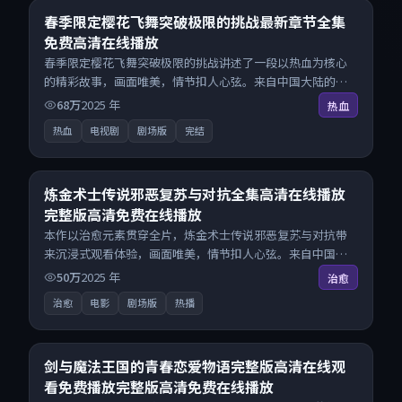
8.9
春季限定樱花飞舞突破极限的挑战最新章节全集
免费高清在线播放
春季限定樱花飞舞突破极限的挑战讲述了一段以热血为核心
的精彩故事，画面唯美，情节扣人心弦。来自中国大陆的优
秀电视剧作品，现已开放无广告高清电影免费在线观看，一
68万
2025
年
热血
键秒播即点即看。
热血
电视剧
剧场版
完结
23:30
9.1
炼金术士传说邪恶复苏与对抗全集高清在线播放
完整版高清免费在线播放
本作以治愈元素贯穿全片，炼金术士传说邪恶复苏与对抗带
来沉浸式观看体验，画面唯美，情节扣人心弦。来自中国香
港的优秀电影作品，搜索精准追剧顺滑，无广告高清电影免
50万
2025
年
治愈
费在线观看不打扰。
治愈
电影
剧场版
热播
22:50
8.6
剑与魔法王国的青春恋爱物语完整版高清在线观
看免费播放完整版高清免费在线播放