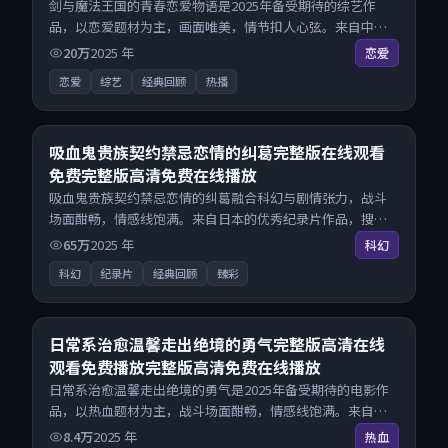
剑与魔法王国的青春恋爱物语是2025年备受期待的综艺作
品，以恋爱题材为主，画面唯美，情节扣人心弦。来自中国
大陆的优秀综艺作品，每日精选上新，免费畅享纯净观影空
20万
2025
年
恋爱
间，全平台无缝衔接。
恋爱
综艺
经典回顾
热播
23:32
9.0
吸血鬼贵族契约禁忌恋情的纠葛完整版在线观看
免费完整版高清免费在线播放
吸血鬼贵族契约禁忌恋情的纠葛融合科幻与剧情张力，战斗
场面酣畅，情感线饱满。来自日本的优秀纪录片作品，搜索
精准追剧顺滑，无广告高清电影免费在线观看不打扰。
65万
2025
年
科幻
科幻
纪录片
经典回顾
臻彩
24:24
7.9
日常系治愈温馨走出绝境的勇气完整版高清在线
观看免费播放完整版高清免费在线播放
日常系治愈温馨走出绝境的勇气是2025年备受期待的电影作
品，以热血题材为主，战斗场面酣畅，情感线饱满。来自美
国的优秀电影作品，搜索精准追剧顺滑，无广告高清电影免
8.4万
2025
年
热血