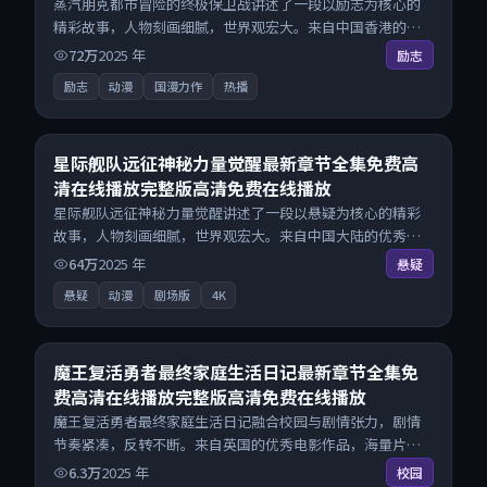
蒸汽朋克都市冒险的终极保卫战讲述了一段以励志为核心的
精彩故事，人物刻画细腻，世界观宏大。来自中国香港的优
秀动漫作品，现已开放无广告高清电影免费在线观看，一键
72万
2025
年
励志
秒播即点即看。
励志
动漫
国漫力作
热播
24:19
8.4
星际舰队远征神秘力量觉醒最新章节全集免费高
清在线播放完整版高清免费在线播放
星际舰队远征神秘力量觉醒讲述了一段以悬疑为核心的精彩
故事，人物刻画细腻，世界观宏大。来自中国大陆的优秀动
漫作品，搜索精准追剧顺滑，无广告高清电影免费在线观看
64万
2025
年
悬疑
不打扰。
悬疑
动漫
剧场版
4K
22:59
8.2
魔王复活勇者最终家庭生活日记最新章节全集免
费高清在线播放完整版高清免费在线播放
魔王复活勇者最终家庭生活日记融合校园与剧情张力，剧情
节奏紧凑，反转不断。来自英国的优秀电影作品，海量片源
同步更新，原画级画质沉浸呈现，多线路智能切换不卡顿。
6.3万
2025
年
校园