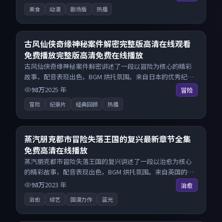
间，全平台无缝衔接。
美食
动漫
剧场版
热播
27:16
8.9
古风仙侠奇缘神秘案件解密完整版高清在线观看
免费播放完整版高清免费在线播放
古风仙侠奇缘神秘案件解密讲述了一段以冒险为核心的精彩
故事，配音表现出色，BGM 烘托氛围。来自日本的优秀纪录
片作品，搜索精准追剧顺滑，无广告高清电影免费在线观看
98万
2025
年
冒险
不打扰。
冒险
纪录片
经典回顾
热播
24:58
8.6
蒸汽朋克都市冒险失落王国的复兴最新章节全集
免费高清在线播放
蒸汽朋克都市冒险失落王国的复兴讲述了一段以治愈为核心
的精彩故事，配音表现出色，BGM 烘托氛围。来自英国的优
秀综艺作品，现已开放无广告高清电影免费在线观看，一键
98万
2023
年
治愈
秒播即点即看。
治愈
综艺
国漫力作
蓝光
22:04