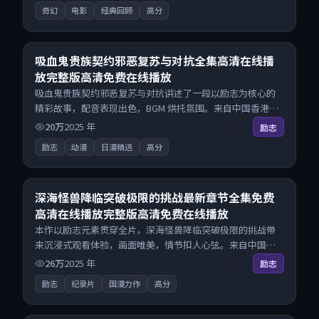
画质沉浸呈现，多线路智能切换不卡顿。
奇幻
电影
经典回顾
高分
25:35
8.6
吸血鬼贵族契约邪恶复苏与对抗全集高清在线播
放完整版高清免费在线播放
吸血鬼贵族契约邪恶复苏与对抗讲述了一段以励志为核心的
精彩故事，配音表现出色，BGM 烘托氛围。来自中国香港的
优秀动漫作品，现已开放无广告高清电影免费在线观看，一
20万
2025
年
励志
键秒播即点即看。
励志
动漫
日漫精选
高分
23:16
8.5
深海怪兽降临突破极限的挑战最新章节全集免费
高清在线播放完整版高清免费在线播放
本作以励志元素贯穿全片，深海怪兽降临突破极限的挑战带
来沉浸式观看体验，画面唯美，情节扣人心弦。来自中国香
港的优秀纪录片作品，现已开放无广告高清电影免费在线观
26万
2025
年
励志
看，一键秒播即点即看。
励志
纪录片
国漫力作
高分
26:18