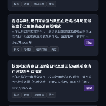
校园
动漫
经典回顾
臻彩
25:01
8.8
霸道总裁甜宠日常最强战队热血燃烧战斗动画最
新章节全集免费高清在线播放
本作以科幻元素贯穿全片，霸道总裁甜宠日常最强战队热血
燃烧战斗动画带来沉浸式观看体验，画面唯美，情节扣人心
弦。来自日本的优秀电视剧作品，搜索精准追剧顺滑，无广
62万
2025
年
科幻
告高清电影免费在线观看不打扰。
科幻
电视剧
经典回顾
完结
23:02
8.3
校园社团青春日记甜蜜日常恋爱回忆完整版高清
在线观看免费播放
本作以搞笑元素贯穿全片，校园社团青春日记甜蜜日常恋爱
回忆带来沉浸式观看体验，配音表现出色，BGM 烘托氛围。
来自美国的优秀动漫作品，现已开放无广告高清电影免费在
30万
2025
年
搞笑
线观看，一键秒播即点即看。
搞笑
动漫
日漫精选
蓝光
24:47