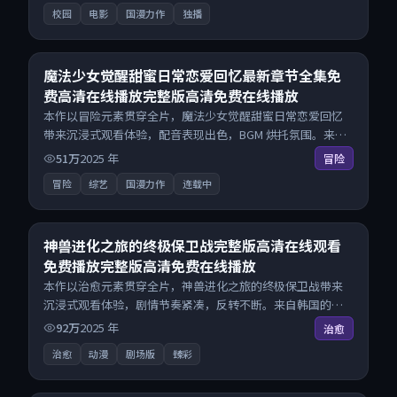
校园
电影
国漫力作
独播
27:39
7.9
魔法少女觉醒甜蜜日常恋爱回忆最新章节全集免
费高清在线播放完整版高清免费在线播放
本作以冒险元素贯穿全片，魔法少女觉醒甜蜜日常恋爱回忆
带来沉浸式观看体验，配音表现出色，BGM 烘托氛围。来自
美国的优秀综艺作品，海量片源同步更新，原画级画质沉浸
51万
2025
年
冒险
呈现，多线路智能切换不卡顿。
冒险
综艺
国漫力作
连载中
25:29
9.2
神兽进化之旅的终极保卫战完整版高清在线观看
免费播放完整版高清免费在线播放
本作以治愈元素贯穿全片，神兽进化之旅的终极保卫战带来
沉浸式观看体验，剧情节奏紧凑，反转不断。来自韩国的优
秀动漫作品，搜索精准追剧顺滑，无广告高清电影免费在线
92万
2025
年
治愈
观看不打扰。
治愈
动漫
剧场版
臻彩
25:37